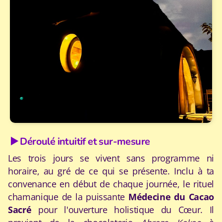
▶️ Déroulé intuitif et sur-mesure
Les trois jours se vivent sans programme ni
horaire, au gré de ce qui se présente. Inclu à ta
convenance en début de chaque journée, le rituel
chamanique de la puissante
Médecine du Cacao
Sacré
pour l'ouverture holistique du Cœur. Il