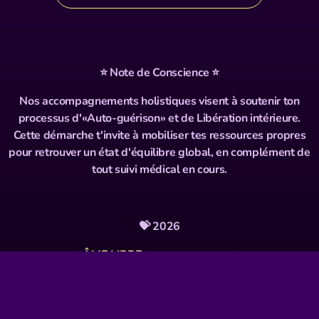
⭐️ Note de Conscience ⭐️
Nos accompagnements holistiques visent à soutenir ton
processus d'«Auto-guérison» et de Libération intérieure.
Cette démarche t'invite à mobiliser tes ressources propres
pour retrouver un état d'équilibre global, en complément de
tout suivi médical en cours.
💝
2026
ÂME LIBRE accompagnement
🌱
Partage Libre. Merci. Ose! 🌻
Site + Photos + Vidéos
Ô!delà Films
= Saamour